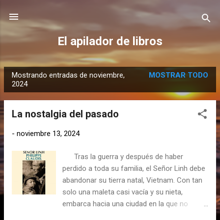
Ir al contenido principal
El apilador de libros
Mostrando entradas de noviembre,
MOSTRAR TODO
E
2024
n
t
La nostalgia del pasado
r
a
-
noviembre 13, 2024
d
Tras la guerra y después de haber
a
perdido a toda su familia, el Señor Linh debe
s
abandonar su tierra natal, Vietnam. Con tan
solo una maleta casi vacía y su nieta,
embarca hacia una ciudad en la que no
conoce ni el idioma ni a nadie, y en la que su