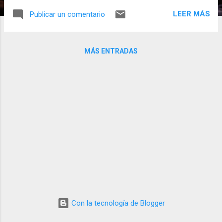
nostalgia por un tiempo pasado y feliz se
LEER MÁS
Publicar un comentario
acreciente por la cantidad de gente que hay
en comparación con su pequeño poblado.
Con un miedo continuo a que le roben sus
MÁS ENTRADAS
cosas, incluida su nieta, se encierra en una
habitación de un piso compartido sin apenas
salir. Pero en una de las pocas salidas,
acabará conociendo a Bark. Sin entenderse,
se establecerá entre los dos hombres una
amistad que le salvará de la soledad y el
miedo al que el exilio le ha abocado. Philippe
Claudel, en una novela de apenas 126
páginas publicada en España por
Salamandra, plantea la soledad de un
anciano tras una situación de guerra con
pocas palabras, pero mucho sentimiento.
Sin permitir que sus personajes pierdan su
Con la tecnología de Blogger
identidad hace que el lecto...