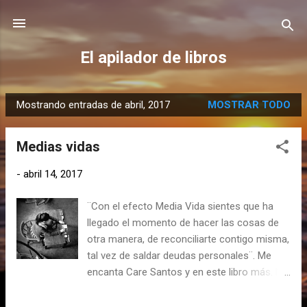
Ir al contenido principal
El apilador de libros
Mostrando entradas de abril, 2017
MOSTRAR TODO
E
n
Medias vidas
t
r
-
abril 14, 2017
a
d
¨Con el efecto Media Vida sientes que ha
a
llegado el momento de hacer las cosas de
s
otra manera, de reconciliarte contigo misma,
tal vez de saldar deudas personales¨. Me
encanta Care Santos y en este libro más. No
viví la dictadura, ni siquiera Franco estaba
vivo cuando yo nací. Soy hija de la