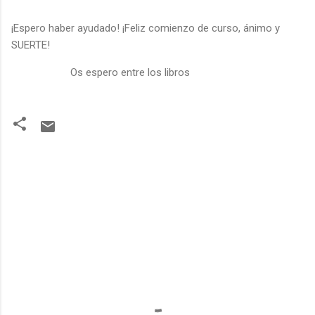
¡Espero haber ayudado! ¡Feliz comienzo de curso, ánimo y
SUERTE!
Os espero entre los libros
C
o
m
e
n
t
a
r