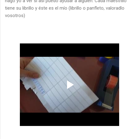
hago yo a ver si así puedo ayudar a alguien. Cada maestrillo
tiene su librillo y éste es el mío (librillo o panfleto, valoradlo
vosotros)